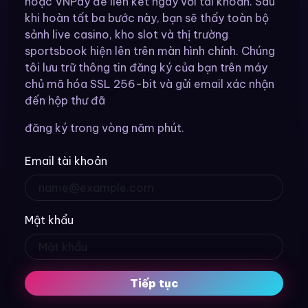
hoặc VNPay để liên kết ngay với tài khoản. Sau
khi hoàn tất ba bước này, bạn sẽ thấy toàn bộ
sảnh live casino, kho slot và thị trường
sportsbook hiện lên trên màn hình chính. Chúng
tôi lưu trữ thông tin đăng ký của bạn trên máy
chủ mã hóa SSL 256-bit và gửi email xác nhận
đến hộp thư đã
đăng ký trong vòng năm phút.
Email tài khoản
Mật khẩu
Tiếp tục