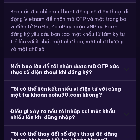
Bạn cần địa chỉ email hoạt động, số điện thoại di
động Vietnam để nhận mã OTP và một trong ba
ví điện tử MoMo, ZaloPay hoặc VNPay. Form
đăng ký yêu cầu bạn tạo mật khẩu từ tám ký tự
trở lên với ít nhất một chữ hoa, một chữ thường
và một chữ số.
Mất bao lâu để tôi nhận được mã OTP xác
thực số điện thoại khi đăng ký?
Tôi có thể liên kết nhiều ví điện tử với cùng
một tài khoản nohu90.com không?
Điều gì xảy ra nếu tôi nhập sai mật khẩu
nhiều lần khi đăng nhập?
Tôi có thể thay đổi số điện thoại đã đăng
ký sau khi hoàn tất tài khoản không?