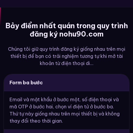
Bảy điểm nhất quán trong quy trình
đăng ký nohu90.com
Chúng tôi giữ quy trình đăng ký giống nhau trên mọi
thiết bị để bạn có trải nghiệm tương tự khi mở tài
khoản từ điện thoại di...
Form ba bước
Email và mật khẩu ở bước một, số điện thoại và
mã OTP ở bước hai, chọn ví điện tử ở bước ba.
Thứ tự này giống nhau trên mọi thiết bị và không
thay đổi theo thời gian.