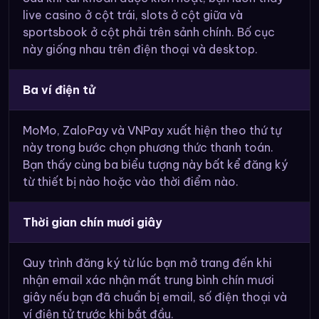
live casino ở cột trái, slots ở cột giữa và
sportsbook ở cột phải trên sảnh chính. Bố cục
này giống nhau trên điện thoại và desktop.
Ba ví điện tử
MoMo, ZaloPay và VNPay xuất hiện theo thứ tự
này trong bước chọn phương thức thanh toán.
Bạn thấy cùng ba biểu tượng này bất kể đăng ký
từ thiết bị nào hoặc vào thời điểm nào.
Thời gian chín mươi giây
Quy trình đăng ký từ lúc bạn mở trang đến khi
nhận email xác nhận mất trung bình chín mươi
giây nếu bạn đã chuẩn bị email, số điện thoại và
ví điện tử trước khi bắt đầu.