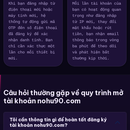
Khi bạn đăng nhập từ
Mỗi lần tài khoản của
điện thoại mới hoặc
bạn có hoạt động quan
máy tính mới, hệ
trọng như đăng nhập
thống tự động gửi mã
từ IP mới, thay đổi
OTP đến số điện thoại
mật khẩu hoặc rút
đã đăng ký để xác
tiền, bạn nhận email
nhận danh tính. Bạn
thông báo trong vòng
chỉ cần xác thực một
ba phút để theo dõi
lần cho mỗi thiết bị
và phát hiện bất
mới.
thường kịp thời.
Câu hỏi thường gặp về quy trình mở
tài khoản nohu90.com
Tôi cần thông tin gì để hoàn tất đăng ký
tài khoản nohu90.com?