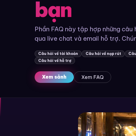
bạn
Phần FAQ này tập hợp những câu h
qua live chat và email hỗ trợ. Chúng
Câu hỏi về tài khoản
Câu hỏi về nạp rút
Câu
Câu hỏi về hỗ trợ
Xem sảnh
Xem FAQ