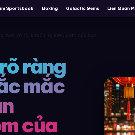
am Sportsbook
Boxing
Galactic Gems
Lien Quan M
thắc mắc về tài khoản nohu90.com của bạn
 rõ ràng
hắc mắc
ản
om của