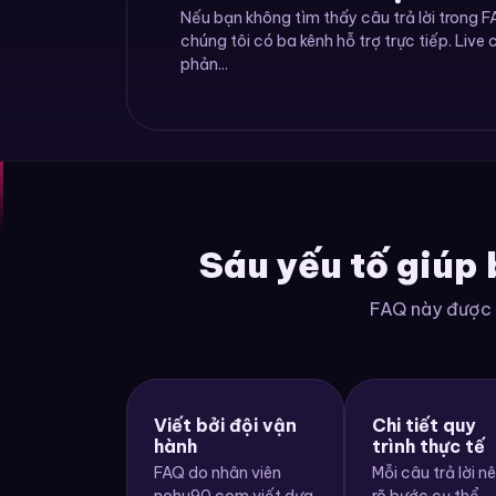
Nếu bạn không tìm thấy câu trả lời trong F
chúng tôi có ba kênh hỗ trợ trực tiếp. Live 
phản...
Sáu yếu tố giúp
FAQ này được v
Viết bởi đội vận
Chi tiết quy
hành
trình thực tế
FAQ do nhân viên
Mỗi câu trả lời n