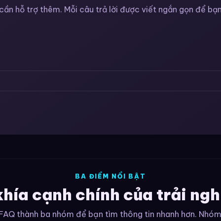
i cần hỗ trợ thêm. Mỗi câu trả lời được viết ngắn gọn để b
BA ĐIỂM NỔI BẬT
khía cạnh chính của trải n
 FAQ thành ba nhóm để bạn tìm thông tin nhanh hơn. Nhóm 