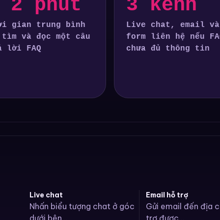
 2 phút
3 kênh
ời gian trung bình
Live chat, email và
 tìm và đọc một câu
form liên hệ nếu FA
ả lời FAQ
chưa đủ thông tin
Live chat
Email hỗ trợ
Nhấn biểu tượng chat ở góc
Gửi email đến địa c
dưới bên...
trợ được...